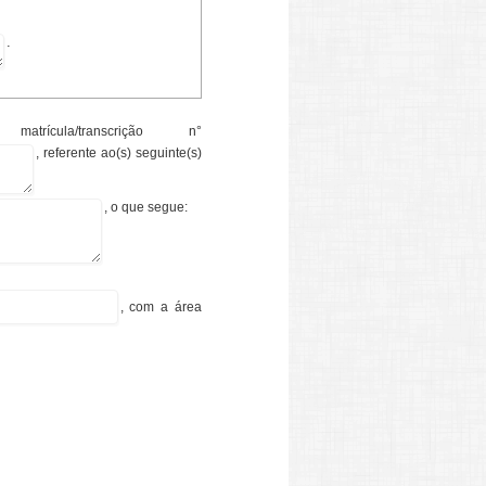
.
ula/transcrição n°
, referente ao(s) seguinte(s)
, o que segue:
, com a área