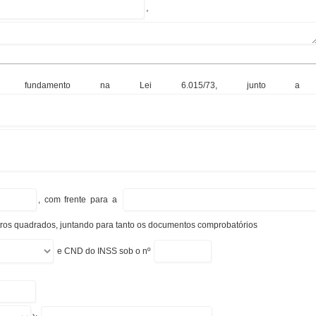
,
 fundamento na Lei 6.015/73, junto a matríc
, com frente para a
ros quadrados, juntando para tanto os documentos comprobatórios
e CND do INSS sob o nº