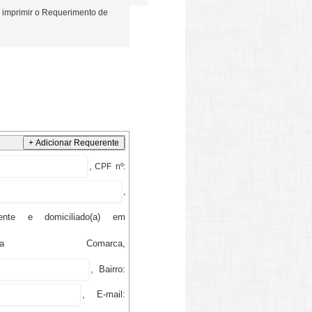
 imprimir o Requerimento de
+ Adicionar Requerente
,
CPF
nº:
,
dente e domiciliado(a)
em
 Comarca,
, Bairro:
, E-mail: