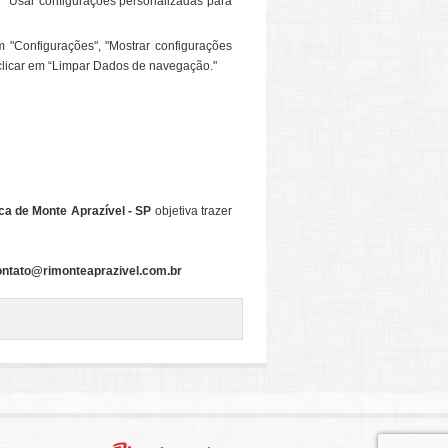
ne "Usar configurações personalizadas para
m "Configurações", "Mostrar configurações
 clicar em “Limpar Dados de navegação."
ca de Monte Aprazível - SP
objetiva trazer
ontato@rimonteaprazivel.com.br