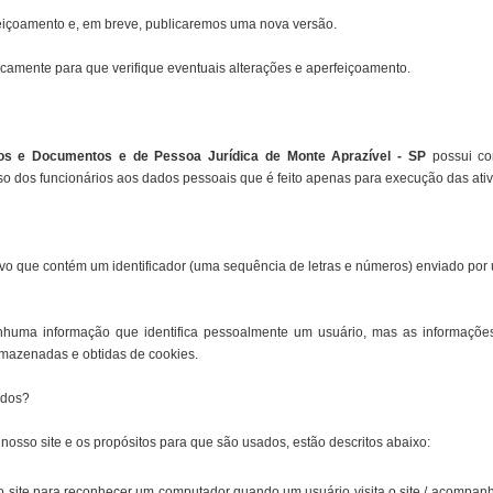
rfeiçoamento e, em breve, publicaremos uma nova versão.
camente para que verifique eventuais alterações e aperfeiçoamento.
tulos e Documentos e de Pessoa Jurídica de Monte Aprazível - SP
possui con
o dos funcionários aos dados pessoais que é feito apenas para execução das ativid
ivo que contém um identificador (uma sequência de letras e números) enviado po
huma informação que identifica pessoalmente um usuário, mas as informaçõ
rmazenadas e obtidas de cookies.
ados?
sso site e os propósitos para que são usados, estão descritos abaixo:
 site para reconhecer um computador quando um usuário visita o site / acompan