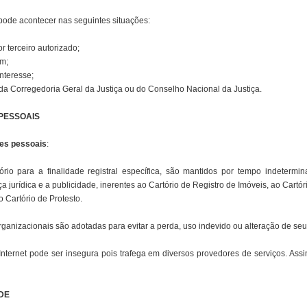
ode acontecer nas seguintes situações:
r terceiro autorizado;
um;
interesse;
da Corregedoria Geral da Justiça ou do Conselho Nacional da Justiça.
PESSOAIS
es pessoais
:
rio para a finalidade registral específica, são mantidos por tempo indetermi
ça jurídica e a publicidade, inerentes ao Cartório de Registro de Imóveis, ao Cartó
o Cartório de Protesto.
ganizacionais são adotadas para evitar a perda, uso indevido ou alteração de se
 Internet pode ser insegura pois trafega em diversos provedores de serviços. As
DE