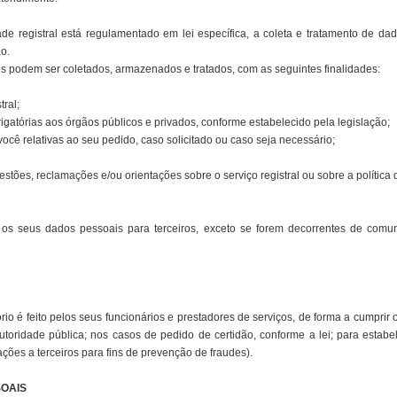
ade registral está regulamentado em lei específica, a coleta e tratamento de dad
ão.
s podem ser coletados, armazenados e tratados, com as seguintes finalidades:
tral;
tórias aos órgãos públicos e privados, conforme estabelecido pela legislação;
ocê relativas ao seu pedido, caso solicitado ou caso seja necessário;
stões, reclamações e/ou orientações sobre o serviço registral ou sobre a política
 os seus dados pessoais para terceiros, exceto se forem decorrentes de comun
rio é feito pelos seus funcionários e prestadores de serviços, de forma a cumprir 
toridade pública; nos casos de pedido de certidão, conforme a lei; para estabel
ações a terceiros para fins de prevenção de fraudes).
OAIS