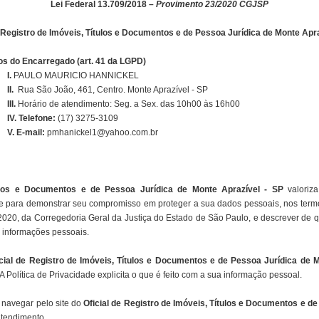
Lei Federal 13.709/2018 –
Provimento 23/2020 CGJSP
e Registro de Imóveis, Títulos e Documentos e de Pessoa Jurídica de Monte Apra
s do Encarregado (art. 41 da LGPD)
I.
PAULO MAURICIO HANNICKEL
II.
Rua São João, 461, Centro. Monte Aprazível - SP
III.
Horário de atendimento: Seg. a Sex. das 10h00 às 16h00
IV. Telefone:
(17) 3275-3109
V. E-mail:
pmhanickel1@yahoo.com.br
ítulos e Documentos e de Pessoa Jurídica de Monte Aprazível - SP
valoriz
de para demonstrar seu compromisso em proteger a sua dados pessoais, nos termo
020, da Corregedoria Geral da Justiça do Estado de São Paulo, e descrever de q
as informações pessoais.
icial de Registro de Imóveis, Títulos e Documentos e de Pessoa Jurídica de M
Política de Privacidade explicita o que é feito com a sua informação pessoal.
 navegar pelo site do
Oficial de Registro de Imóveis, Títulos e Documentos e de
atendimento.