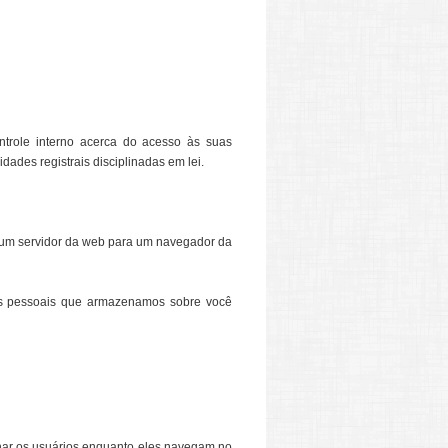
trole interno acerca do acesso às suas
ades registrais disciplinadas em lei.
r um servidor da web para um navegador da
es pessoais que armazenamos sobre você
har os usuários enquanto eles navegam no