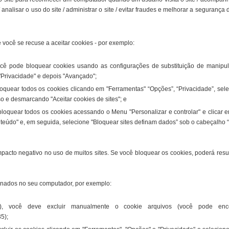
/ analisar o uso do site / administrar o site / evitar fraudes e melhorar a segurança 
você se recuse a aceitar cookies - por exemplo:
você pode bloquear cookies usando as configurações de substituição de manipu
 "Privacidade" e depois "Avançado";
loquear todos os cookies clicando em "Ferramentas" “Opções”, “Privacidade”, sel
o e desmarcando "Aceitar cookies de sites"; e
oquear todos os cookies acessando o Menu "Personalizar e controlar" e clicar e
eúdo" e, em seguida, selecione "Bloquear sites definam dados” sob o cabeçalho 
pacto negativo no uso de muitos sites. Se você bloquear os cookies, poderá resul
enados no seu computador, por exemplo:
0), você deve excluir manualmente o cookie arquivos (você pode enco
5);