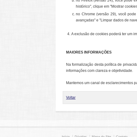
no Firefox (versão 24), você pode e
histórico", clique em "Mostrar cooki
no Chrome (versão 29), você pode e
avançadas" e "Limpar dados de naveg
A exclusão de cookies poderá ter um im
MAIORES INFORMAÇÕES
Na formalização desta política de privaci
informações com clareza e objetividade.
Mantemos um canal de esclarecimentos par
Voltar
Início
Dúvidas
Mapa do Site
Contato